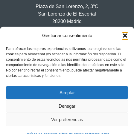
Plaza de San Lorenzo, 2, 3ºC
San Lorenzo de El Escorial
28200 Madrid
Gestionar consentimiento
Información legal
Para ofrecer las mejores experiencias, utilizamos tecnologías como las
cookies para almacenar y/o acceder a la información del dispositivo. El
consentimiento de estas tecnologías nos permitirá procesar datos como el
comportamiento de navegación o las identificaciones únicas en este sitio.
Aviso legal
No consentir o retirar el consentimiento, puede afectar negativamente a
ciertas características y funciones.
Términos y condiciones
Política de privacidad
Aceptar
Política de cookies
Denegar
Ver preferencias
© De Santos y De León Abogados SLP – 2025. Todos los
derechos reservados.