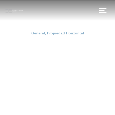
General
,
Propiedad Horizontal
Nulidad de contrato de
“multipropiedad” sin
constar plazo.
Anterior
Siguiente