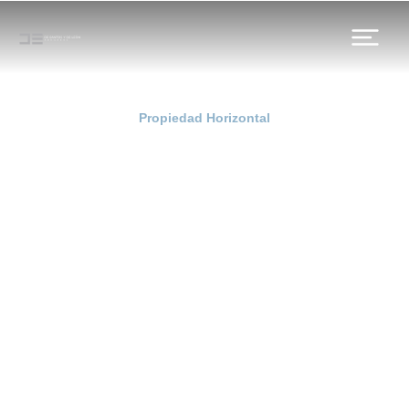
Propiedad Horizontal
El tablón de anuncios en
las Comunidades de
Propietarios
Anterior
Siguiente